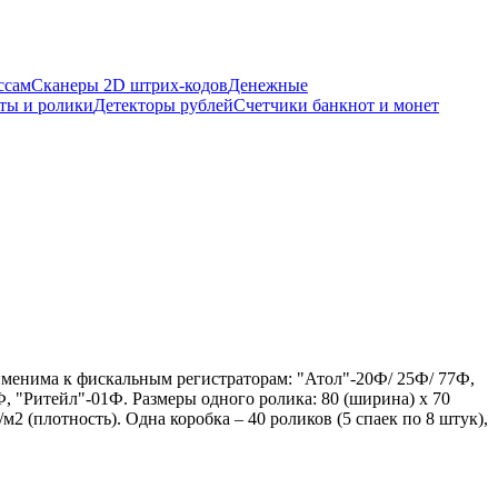
ссам
Сканеры 2D штрих-кодов
Денежные
ты и ролики
Детекторы рублей
Счетчики банкнот и монет
рименима к фискальным регистраторам: "Атол"-20Ф/ 25Ф/ 77Ф,
"Ритейл"-01Ф. Размеры одного ролика: 80 (ширина) х 70
м2 (плотность). Одна коробка – 40 роликов (5 спаек по 8 штук),