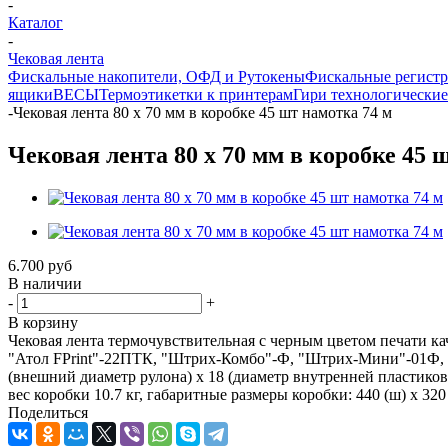
-
Каталог
-
Чековая лента
Фискальные накопители, ОФД и Рутокены
Фискальные регист
ящики
ВЕСЫ
Термоэтикетки к принтерам
Гири технологические
-
Чековая лента 80 х 70 мм в коробке 45 шт намотка 74 м
Чековая лента 80 х 70 мм в коробке 45 
6.700
руб
В наличии
-
+
В корзину
Чековая лента термочувствительная с черным цветом печати ка
"Атол FPrint"-22ПТК, "Штрих-Комбо"-Ф, "Штрих-Мини"-01Ф, "
(внешний диаметр рулона) х 18 (диаметр внутренней пластиковой
вес коробки 10.7 кг, габаритные размеры коробки: 440 (ш) х 320 (
Поделиться