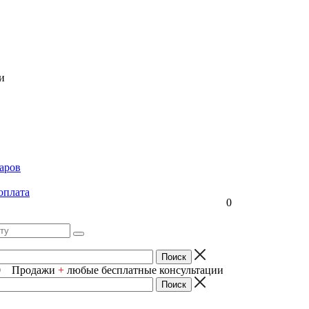
и
аров
оплата
0
-80 Продажи
+
любые бесплатные консультации