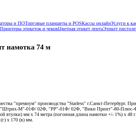
раторы и ПО
Торговые планшеты и POS
Кассы онлайн
Услуги к ка
Принтеры этикеток и чеков
Цветная этикет лента
Этикет пистоле
шт намотка 74 м
чества "премиум" производства "Starless" г.Санкт-Петербург. П
Штрих-М"-01Ф/ 02Ф, "РР"-01Ф/ 02Ф, "Вики Принт"-80-Плюс-Ф, 
 втулки) мм х 74 метра (погонная длина намотки +/- 1%) х 48 г/
г) х 170 (в) мм.