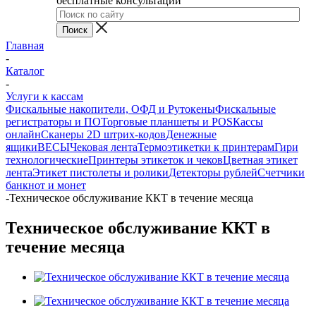
бесплатные консультации
Главная
-
Каталог
-
Услуги к кассам
Фискальные накопители, ОФД и Рутокены
Фискальные
регистраторы и ПО
Торговые планшеты и POS
Кассы
онлайн
Сканеры 2D штрих-кодов
Денежные
ящики
ВЕСЫ
Чековая лента
Термоэтикетки к принтерам
Гири
технологические
Принтеры этикеток и чеков
Цветная этикет
лента
Этикет пистолеты и ролики
Детекторы рублей
Счетчики
банкнот и монет
-
Техническое обслуживание ККТ в течение месяца
Техническое обслуживание ККТ в
течение месяца